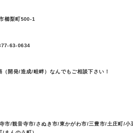
市櫛梨町500-1
877-63-0634
（開発/造成/畦畔）なんでもご相談下さい！
通寺市/観音寺市/さぬき市/東かがわ市/三豊市/土庄町/小
町/まんのう町）