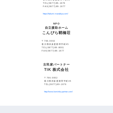
TEL(0877)89-1676
FAX(0877)89-1677
https://takumi-manabiya.com/
NPO
自立援助ホーム
こんぴら鞘橋荘
〒766-0002
香川県仲多度郡琴平町45
TEL(0877)89-8001
FAX(0877)89-1677
古民家パートナー
TIK 株式会社
〒766-0002
香川県仲多度郡琴平町45
TEL(0877)89-1676
http://www.kominka-partner.com/