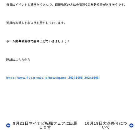
当日はイベントも盛りだくさんで、西讃地区の方は先着500名無料招待があるそうです。
皆様のお越しを心よりお待ちしております。
ホーム開幕戦皆様で盛り上げていきましょう！
詳細はこちらから
https://www.fivearrows.jp/news/game_20241005_20241006/
9月21日マイナビ転職フェアに出展
10月19日大企祭りにつ
します
いて