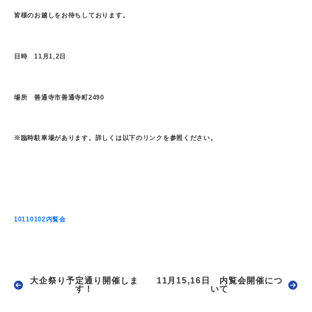
皆様のお越しをお待ちしております。
日時 11月1,2日
場所 善通寺市善通寺町2490
※臨時駐車場があります。詳しくは以下のリンクを参照ください。
10110102内覧会
大企祭り予定通り開催しま
11月15,16日 内覧会開催につ
す！
いて