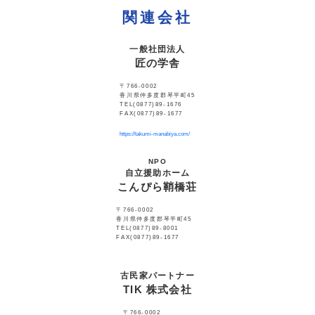
関連会社
一般社団法人
匠の学舎
〒766-0002
香川県仲多度郡琴平町45
TEL(0877)89-1676
FAX(0877)89-1677
https://takumi-manabiya.com/
NPO
自立援助ホーム
こんぴら鞘橋荘
〒766-0002
香川県仲多度郡琴平町45
TEL(0877)89-8001
FAX(0877)89-1677
古民家パートナー
TIK 株式会社
〒766-0002