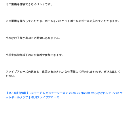
ミニ重機を体験できるイベントです。
ミニ重機を操作していただき、ボールをバスケットボールのゴールに入れていただきます。
小さなお子様が喜ぶこと間違いありません。
小学生低学年以下の方が無料で参加できます。
ファイブアローズの試合も、改装されたきれいな体育館にて行われますので、ぜひお越しく
ださい。
【3/7-8試合情報】B3リーグ レギュラーシーズン 2025-26 第23節 vsしながわシティバスケ
ットボールクラブ | 香川ファイブアローズ